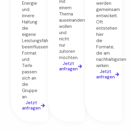
mit
Energie
werden
einem
und
gemeinsam
Thema
innere
entwickelt.
auseinandersetzen
Haltung
Oft
wollen
die
entstehen
und
eigene
hier
nicht
Leistungsfähigkeit
die
nur
beeinflussen.
Formate,
zuhören
Format
die am
möchten.
und
nachhaltigsten
Jetzt
Tiefe
wirken.
anfragen
Jetzt
passen
anfragen
sich an
die
Gruppe
an.
Jetzt
anfragen