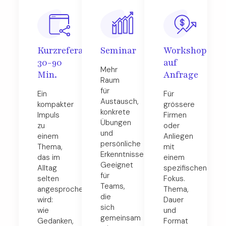
Kurzreferat
Seminar
Workshop
30-90
auf
Mehr
Min.
Anfrage
Raum
für
Ein
Für
Austausch,
kompakter
grössere
konkrete
Impuls
Firmen
Übungen
zu
oder
und
einem
Anliegen
persönliche
Thema,
mit
Erkenntnisse.
das im
einem
Geeignet
Alltag
spezifischen
für
selten
Fokus.
Teams,
angesprochen
Thema,
die
wird:
Dauer
sich
wie
und
gemeinsam
Gedanken,
Format