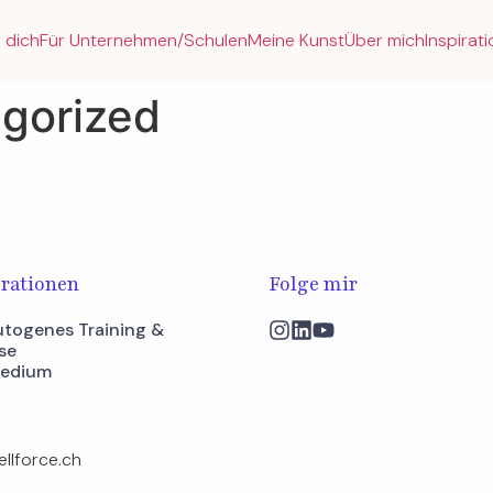
 dich
Für Unternehmen/Schulen
Meine Kunst
Über mich
Inspirat
gorized
rationen
Folge mir
togenes Training &
se
Medium
ellforce.ch