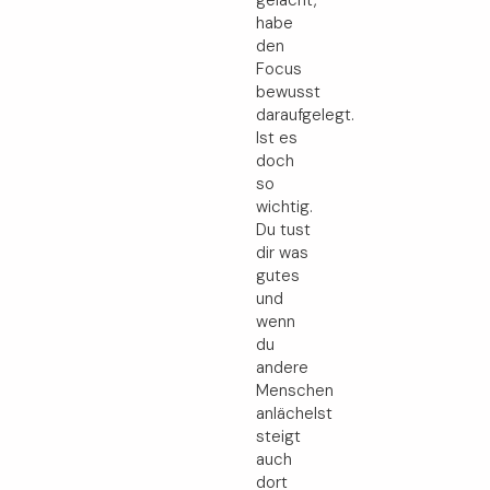
gelacht,
habe
den
Focus
bewusst
daraufgelegt.
Ist es
doch
so
wichtig.
Du tust
dir was
gutes
und
wenn
du
andere
Menschen
anlächelst
steigt
auch
dort