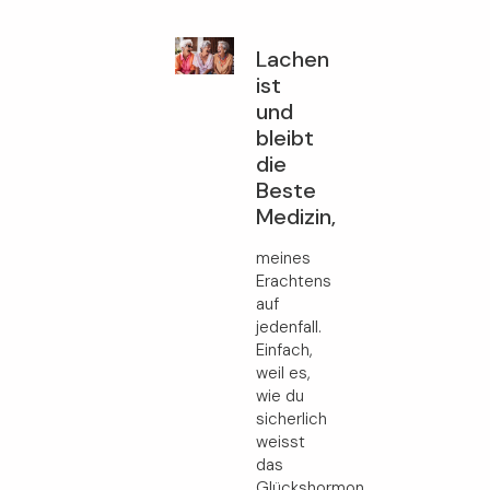
Lachen
ist
und
bleibt
die
Beste
Medizin,
meines
Erachtens
auf
jedenfall.
Einfach,
weil es,
wie du
sicherlich
weisst
das
Glückshormon