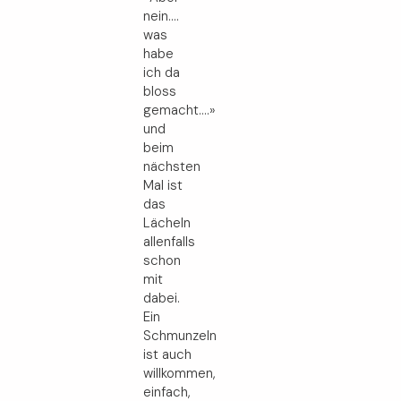
nein….
was
habe
ich da
bloss
gemacht….»
und
beim
nächsten
Mal ist
das
Lächeln
allenfalls
schon
mit
dabei.
Ein
Schmunzeln
ist auch
willkommen,
einfach,