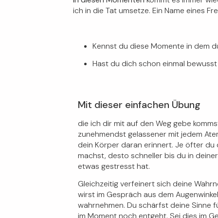
ich in die Tat umsetze. Ein Name eines F
Kennst du diese Momente in dem du
Hast du dich schon einmal bewusst
Mit dieser einfachen Übung
die ich dir mit auf den Weg gebe komms
zunehmendst
gelassener
mit jedem Ate
dein Körper daran erinnert. Je
öfter du
machs
t, desto
schneller
bis du in deine
etwas gestresst hat.
Gleichzeitig verfeinert sich deine Wah
wirst im Gespräch aus dem Augenwinke
wahrnehmen. Du
schärfst deine Sinne
f
im Moment noch entgeht. Sei dies im G