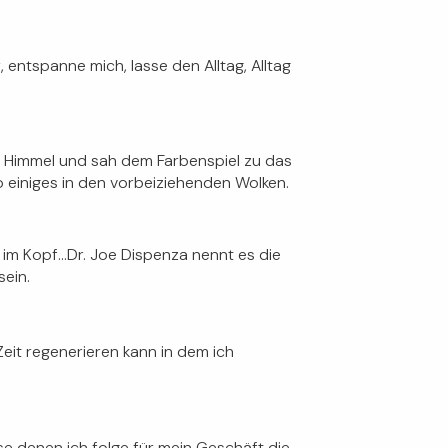
entspanne mich, lasse den Alltag, Alltag
n Himmel und sah dem Farbenspiel zu das
 einiges in den vorbeiziehenden Wolken.
e im Kopf…Dr. Joe Dispenza nennt es die
ein.
 Zeit regenerieren kann in dem ich
e denen ich folge für mein Geschäft die