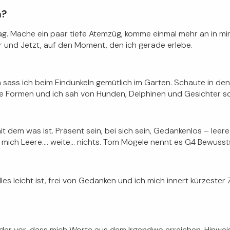
n?
ag.
Mache ein paar tiefe Atemzüg, komme einmal mehr an in mir, 
r und Jetzt, auf den Moment, den ich gerade erlebe.
 sass ich beim Eindunkeln gemütlich im Garten. Schaute in de
ie Formen und ich sah von Hunden, Delphinen und Gesichter so
t dem was ist. Präsent sein, bei sich sein, Gedankenlos – leer
mich Leere…. weite… nichts. Tom Mögele nennt es G4 Bewussts
lles leicht ist, frei von Gedanken und ich mich innert kürzester
er vor, dass mich Worte aus dem Irgendwo erreichen. Hinweis