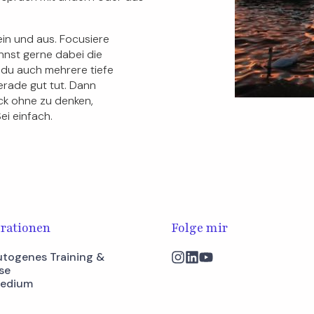
ein und aus. Focusiere
nnst gerne dabei die
t du auch mehrere tiefe
erade gut tut. Dann
ck ohne zu denken,
ei einfach.
rationen
Folge mir
togenes Training &
se
Medium