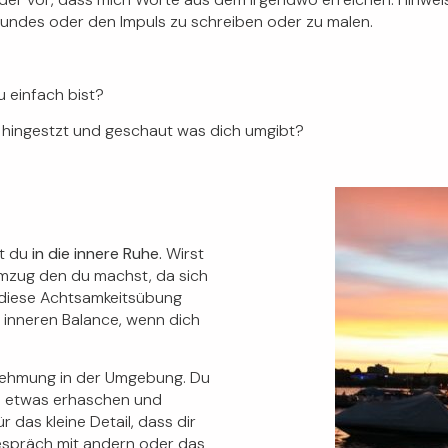
reundes oder den Impuls zu schreiben oder zu malen.
 einfach bist?
 hingestzt und geschaut was dich umgibt?
t du
in die innere Ruhe.
Wirst
mzug den du machst, da sich
 diese Achtsamkeitsübung
r inneren
Balance,
wenn dich
rnehmung
in der Umgebung. Du
l etwas erhaschen und
ür das kleine Detail, dass dir
espräch mit andern oder das