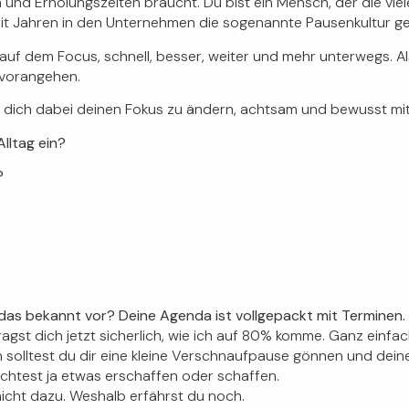
und Erholungszeiten braucht. Du bist ein Mensch, der die vie
eit Jahren in den Unternehmen die sogenannte Pausenkultur g
auf dem Focus, schnell, besser, weite
r und mehr unterwegs. A
 vorangehen.
 dich dabei deinen Fokus zu ändern, achtsam und bewusst mit 
Alltag ein?
?
as bekannt vor? Deine Agenda ist vollgepackt mit Terminen.
ragst dich jetzt sicherlich, wie ich auf 80% komme. Ganz einf
n solltest du dir eine kleine Verschnaufpause gönnen und dein
öchtest ja etwas erschaffen oder schaffen.
icht dazu. Weshalb erfährst du noch.