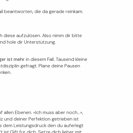
ail beantworten, die da gerade reinkam.
h diese aufzulösen. Also nimm dir bitte
und hole dir Unterstützung.
er ist mehr
in diesem Fall. Tausend kleine
stdisziplin gefragt. Plane deine Pausen
enken.
f allen Ebenen. «Ich muss aber noch…»,
 und deiner Perfektion getrieben ist
us dem Leistungsdruck den du auferlegt
t Gift für dich. Setze dich lieber mit