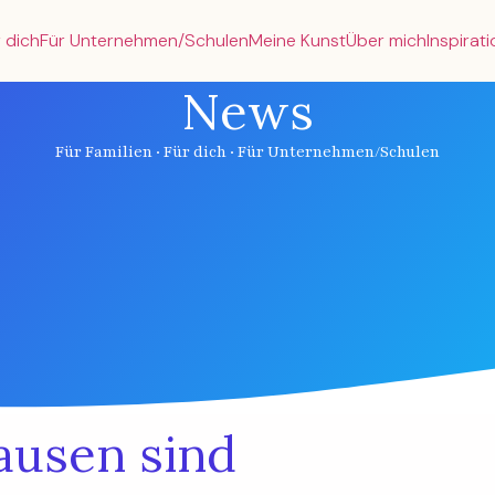
 dich
Für Unternehmen/Schulen
Meine Kunst
Über mich
Inspirat
News
Für Familien · Für dich · Für Unternehmen/Schulen
ausen sind