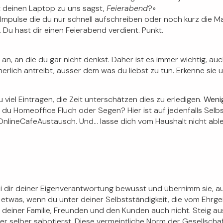
t deinen Laptop zu uns sagst,
Feierabend
?»
 Impulse die du nur schnell aufschreiben oder noch kurz die M
h. Du hast dir einen Feierabend verdient. Punkt.
 an, an die du gar nicht denkst. Daher ist es immer wichtig, auc
nerlich antreibt, ausser dem was du liebst zu tun. Erkenne sie 
u viel Eintragen, die Zeit unterschätzen dies zu erledigen.
Wenig
nn du Homeoffice Fluch oder Segen? Hier ist auf jedenfalls Selb
n OnlineCafeAustausch. Und… lasse dich vom Haushalt nicht abl
i dir deiner Eigenverantwortung bewusst und übernimm sie, au
twas, wenn du unter deiner Selbstständigkeit, die vom Ehrgeiz
deiner Familie, Freunden und den Kunden auch nicht. Steig a
elber sabotierst. Diese vermeintliche Norm der Gesellschaft is